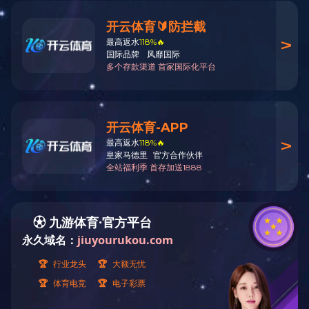
企
于2
新
业
近2
疗
发
测
城
装
事
江
度
环保设备
废水处理工程
级
工