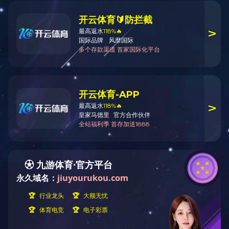
企业风貌
关于自远
About us
企业简介
更新时间：2021/5/27 15:56
企业风貌
联系方式
Contact us
开云在线
电 话(Tel)：19128435215
传 真(Fax)：0753-2513793
地 址：广东省梅州市梅县扶大高新区
三葵
联系人：江小姐
邮 箱：mzhbzp@163.com
邮 编：514700